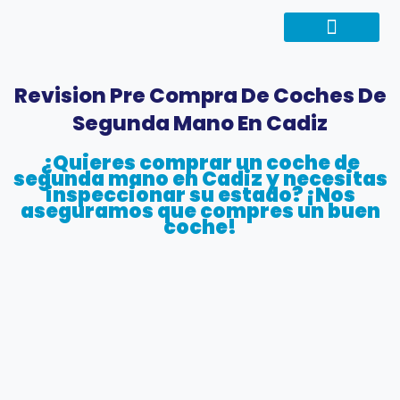
Tipos de vehículos
Otros Servicios
Revision Pre Compra De Coches De
Segunda Mano En Cadiz
¿Quieres comprar un coche de
segunda mano en Cadiz y necesitas
inspeccionar su estado? ¡Nos
aseguramos que compres un buen
coche!